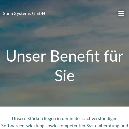
Zum
Inhalt
Suna Systems GmbH
springen
Unser Benefit für
Sie
Unsere Stärken liegen in der in der sachverständigen
Softwareentwicklung sowie kompetenten Systemberatung und