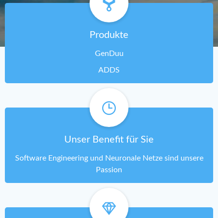
Produkte
GenDuu
ADDS
Unser Benefit für Sie
Software Engineering und Neuronale Netze sind unsere
Passion