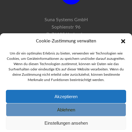
Suna Systems GmbH
Sophienstr 96
D-76135 Karlsruhe
Cookie-Zustimmung verwalten
Tel: + 0721 83099900
Um dir ein optimales Erlebnis zu bieten, verwenden wir Technologien wie
Cookies, um Geräteinformationen zu speichern und/oder darauf zuzugreifen.
E-Mail: info@suna.de
Wenn du diesen Technologien zustimmst, können wir Daten wie das
Surfverhalten oder eindeutige IDs auf dieser Website verarbeiten. Wenn du
deine Zustimmung nicht erteilst oder zurückziehst, können bestimmte
Merkmale und Funktionen beeinträchtigt werden.
Impressum
Kontakt
Akzeptieren
Datenschutz
Ablehnen
Einstellungen ansehen